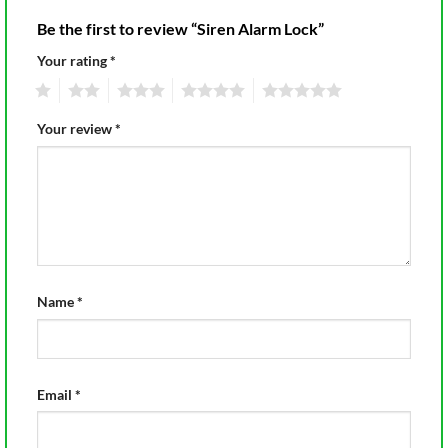
Be the first to review “Siren Alarm Lock”
Your rating
*
1
2
3
4
5
Your review
*
Name
*
Email
*